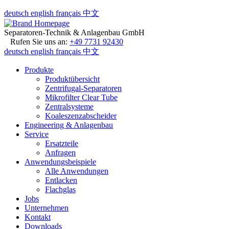
deutsch
english
français
中文
Separatoren-Technik & Anlagenbau GmbH
Rufen Sie uns an:
+49 7731 92430
deutsch
english
français
中文
Produkte
Produktübersicht
Zentrifugal-Separatoren
Mikrofilter Clear Tube
Zentralsysteme
Koaleszenzabscheider
Engineering & Anlagenbau
Service
Ersatzteile
Anfragen
Anwendungsbeispiele
Alle Anwendungen
Entlacken
Flachglas
Jobs
Unternehmen
Kontakt
Downloads