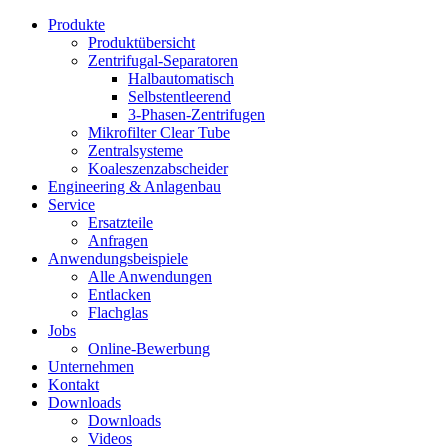
Produkte
Produktübersicht
Zentrifugal-Separatoren
Halbautomatisch
Selbstentleerend
3-Phasen-Zentrifugen
Mikrofilter Clear Tube
Zentralsysteme
Koaleszenzabscheider
Engineering & Anlagenbau
Service
Ersatzteile
Anfragen
Anwendungsbeispiele
Alle Anwendungen
Entlacken
Flachglas
Jobs
Online-Bewerbung
Unternehmen
Kontakt
Downloads
Downloads
Videos