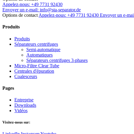
Appelez-nous:
+49 7731 92430
Envoyer un e-mail:
info@sta-separator.de
Options de contact
Appelez-nous: +49 7731 92430
Envoyer un e-mail
Produits
Produits
Séparateurs centrifuges
Semi-automatique
Automatiques
Séparateurs centrifuges 3-phases
Micro-Filtre Clear Tube
Centrales d'épuration
Coalesceurs
Pages
Entreprise
Downloads
Vidéos
Visitez-nous sur:
LinkedIn
Instagram
Youtube