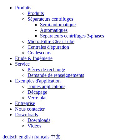
Produits
Produits
Séparateurs centrifuges
Semi-automatique
Automatiques
Séparateurs centrifuges 3-phases
Micro-Filtre Clear Tube
Centrales d'épuration
Coalesceurs
Etude & Ingénierie
Service
Pièces de rechange
Demande de renseignements
Exemples d'application
Toutes applications
Décapage
Verre plat
Entreprise
Nous contacter
Downloads
Downloads
Vidéos
deutsch
english
français
中文