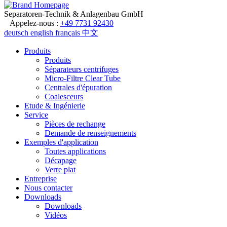
Separatoren-Technik & Anlagenbau GmbH
Appelez-nous :
+49 7731 92430
deutsch
english
français
中文
Produits
Produits
Séparateurs centrifuges
Micro-Filtre Clear Tube
Centrales d'épuration
Coalesceurs
Etude & Ingénierie
Service
Pièces de rechange
Demande de renseignements
Exemples d'application
Toutes applications
Décapage
Verre plat
Entreprise
Nous contacter
Downloads
Downloads
Vidéos